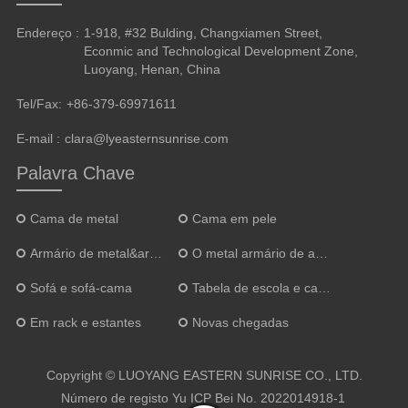
Endereço :
1-918, #32 Bulding, Changxiamen Street,
Econmic and Technological Development Zone,
Luoyang, Henan, China
Tel/Fax:
+86-379-69971611
E-mail :
clara@lyeasternsunrise.com
Palavra Chave
Cama de metal
Cama em pele
Armário de metal&armário
O metal armário de arquivos
Sofá e sofá-cama
Tabela de escola e cadeira
Em rack e estantes
Novas chegadas
Copyright © LUOYANG EASTERN SUNRISE CO., LTD.
Número de registo
Yu ICP Bei No. 2022014918-1