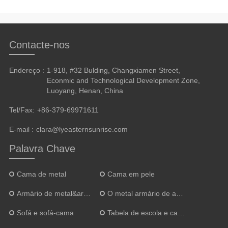
Contacte-nos
Endereço :
1-918, #32 Bulding, Changxiamen Street,
Econmic and Technological Development Zone,
Luoyang, Henan, China
Tel/Fax:
+86-379-69971611
E-mail :
clara@lyeasternsunrise.com
Palavra Chave
Cama de metal
Cama em pele
Armário de metal&armário
O metal armário de arquivos
Sofá e sofá-cama
Tabela de escola e cadeira