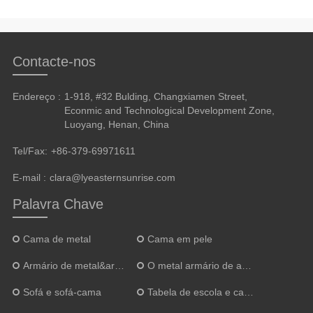
Contacte-nos
Endereço :
1-918, #32 Bulding, Changxiamen Street,
Econmic and Technological Development Zone,
Luoyang, Henan, China
Tel/Fax:
+86-379-69971611
E-mail :
clara@lyeasternsunrise.com
Palavra Chave
Cama de metal
Cama em pele
Armário de metal&armário
O metal armário de arquivos
Sofá e sofá-cama
Tabela de escola e cadeira