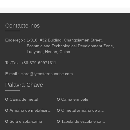
Contacte-nos
Endereço :
1-918, #32 Bulding, Changxiamen Street,
Econmic and Technological Development Zone,
Luoyang, Henan, China
Tel/Fax:
+86-379-69971611
E-mail :
clara@lyeasternsunrise.com
Palavra Chave
Cama de metal
Cama em pele
Armário de metal&armário
O metal armário de arquivos
Sofá e sofá-cama
Tabela de escola e cadeira